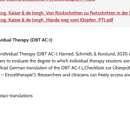
zog, Kaiser & de Jongh_Von Rückschritten zu Fortschritten in d
rzog, Kaiser & de Jongh_Hände weg vom Klopfen_PTJ.pdf
vidual Therapy (DBT AC-I)
ndividual Therapy (DBT AC-I; Harned, Schmidt, & Korslund, 2021) 
rs to evaluate the degree to which individual therapy sessions are
ficial German translation of the DBT AC-I („Checkliste zur Überprü
– Einzeltherapie"). Researchers and clinicians can freely access a
taci-translations