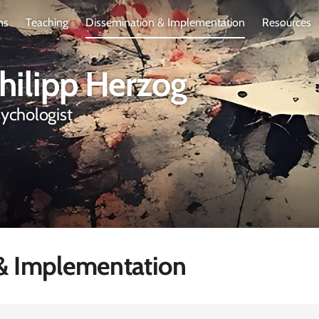
ns
Teaching
Dissemination & Implementation
Resources
Philipp Herzog
sychologist
& Implementation