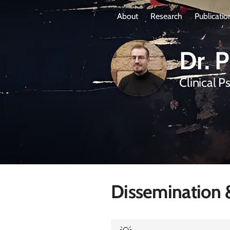
About
Research
Publicatio
Dr. 
Clinical P
Dissemination 