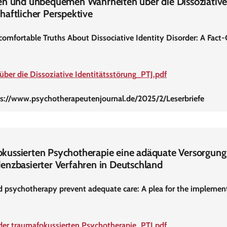
en und unbequemen Wahrheiten über die Dissoziative 
haftlicher Perspektive
comfortable Truths About Dissociative Identity Disorder: A Fact-
 über die Dissoziative Identitätsstörung_PTJ.pdf
tps://www.psychotherapeutenjournal.de/2025/2/Leserbriefe
ussierten Psychotherapie eine adäquate Versorgung 
enzbasierter Verfahren in Deutschland
psychotherapy prevent adequate care: A plea for the implemen
 der traumafokussierten Psychotherapie_PTJ.pdf